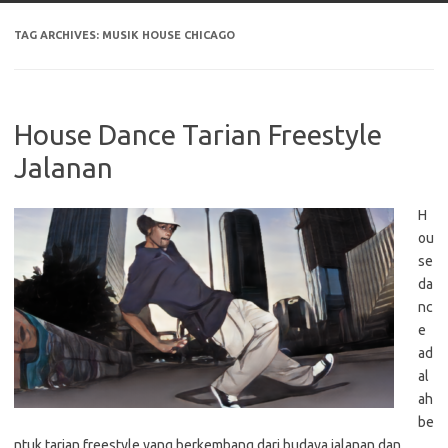
TAG ARCHIVES:
MUSIK HOUSE CHICAGO
House Dance Tarian Freestyle
Jalanan
H
ou
se
da
nc
e
ad
al
ah
be
ntuk tarian freestyle yang berkembang dari budaya jalanan dan