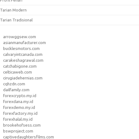
Profil Penari
Tarian Modern
Tarian Tradisional
arrowggsew.com
asianmanufacturer.com
bucklesmotors.com
calvaryintcanada.com
carakeshagrawal.com
catchabigone.com
celticaweb.com
cirugiadehernias.com
cqhzdn.com
dailfamily.com
forexcrypto.my.id
forexdana.my.id
forexdemo.my.id
forexfactory.my.id
forexhalal.my.id
brookehofsess.com
bswproject.com
captivedaughtersfilms.com