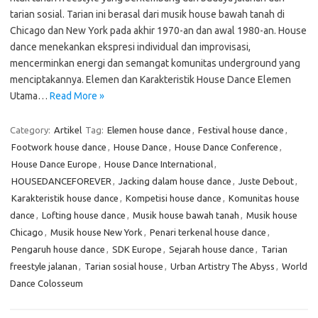
tarian sosial. Tarian ini berasal dari musik house bawah tanah di
Chicago dan New York pada akhir 1970-an dan awal 1980-an. House
dance menekankan ekspresi individual dan improvisasi,
mencerminkan energi dan semangat komunitas underground yang
menciptakannya. Elemen dan Karakteristik House Dance Elemen
Utama…
Read More »
Category:
Artikel
Tag:
Elemen house dance
,
Festival house dance
,
Footwork house dance
,
House Dance
,
House Dance Conference
,
House Dance Europe
,
House Dance International
,
HOUSEDANCEFOREVER
,
Jacking dalam house dance
,
Juste Debout
,
Karakteristik house dance
,
Kompetisi house dance
,
Komunitas house
dance
,
Lofting house dance
,
Musik house bawah tanah
,
Musik house
Chicago
,
Musik house New York
,
Penari terkenal house dance
,
Pengaruh house dance
,
SDK Europe
,
Sejarah house dance
,
Tarian
freestyle jalanan
,
Tarian sosial house
,
Urban Artistry The Abyss
,
World
Dance Colosseum