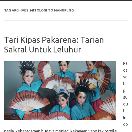
TAG ARCHIVES:
MITOLOGI TO MANURUNG
Tari Kipas Pakarena: Tarian
Sakral Untuk Leluhur
Pa
da
se
tia
p
su
du
t
In
do
nesia, keberagaman budaya menjadi kekayaan yang tak ternilai.