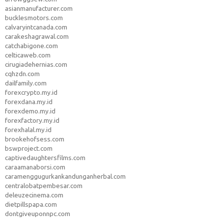
asianmanufacturer.com
bucklesmotors.com
calvaryintcanada.com
carakeshagrawal.com
catchabigone.com
celticaweb.com
cirugiadehernias.com
cqhzdn.com
dailfamily.com
forexcrypto.my.id
forexdana.my.id
forexdemo.my.id
forexfactory.my.id
forexhalal.my.id
brookehofsess.com
bswproject.com
captivedaughtersfilms.com
caraamanaborsi.com
caramenggugurkankandunganherbal.com
centralobatpembesar.com
deleuzecinema.com
dietpillspapa.com
dontgiveuponnpc.com