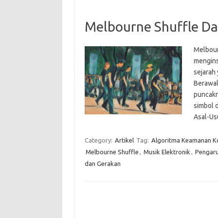
Melbourne Shuffle Da
Melbour
menginsp
sejarah
Berawal
puncakn
simbol 
Asal-U
Category:
Artikel
Tag:
Algoritma Keamanan K
Melbourne Shuffle
,
Musik Elektronik
,
Pengaru
dan Gerakan