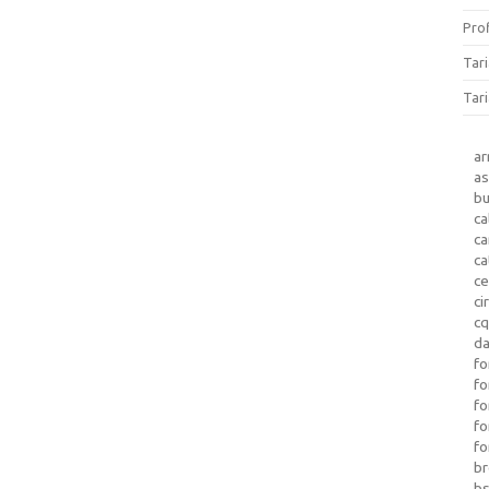
Prof
Tar
Tari
a
as
b
ca
c
ca
ce
ci
c
da
fo
fo
f
fo
fo
b
b