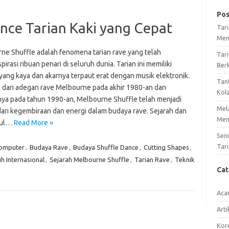
Pos
nce Tarian Kaki yang Cepat
Tar
Men
ne Shuffle adalah fenomena tarian rave yang telah
Tari
irasi ribuan penari di seluruh dunia. Tarian ini memiliki
Ber
 yang kaya dan akarnya terpaut erat dengan musik elektronik.
Tan
 dari adegan rave Melbourne pada akhir 1980-an dan
Kol
ya pada tahun 1990-an, Melbourne Shuffle telah menjadi
Mel
dari kegembiraan dan energi dalam budaya rave. Sejarah dan
Mem
sul…
Read More »
Sen
Tari
omputer
,
Budaya Rave
,
Budaya Shuffle Dance
,
Cutting Shapes
,
h Internasional
,
Sejarah Melbourne Shuffle
,
Tarian Rave
,
Teknik
Ca
Aca
Arti
Kore