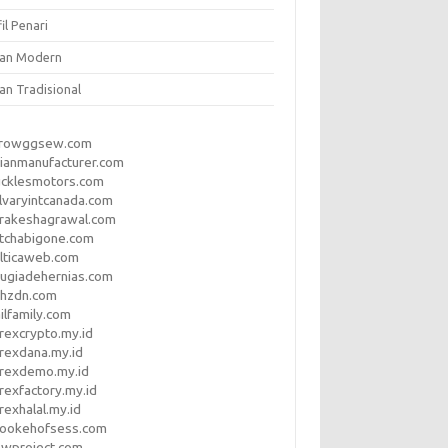
il Penari
ian Modern
an Tradisional
rrowggsew.com
ianmanufacturer.com
ucklesmotors.com
lvaryintcanada.com
arakeshagrawal.com
tchabigone.com
lticaweb.com
rugiadehernias.com
qhzdn.com
ilfamily.com
rexcrypto.my.id
rexdana.my.id
orexdemo.my.id
rexfactory.my.id
rexhalal.my.id
rookehofsess.com
swproject.com