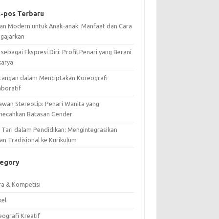
-pos Terbaru
ian Modern untuk Anak-anak: Manfaat dan Cara
gajarkan
 sebagai Ekspresi Diri: Profil Penari yang Berani
karya
tangan dalam Menciptakan Koreografi
aboratif
awan Stereotip: Penari Wanita yang
ecahkan Batasan Gender
i Tari dalam Pendidikan: Mengintegrasikan
an Tradisional ke Kurikulum
tegory
ra & Kompetisi
kel
ografi Kreatif