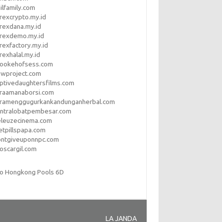
ilfamily.com
rexcrypto.my.id
rexdana.my.id
orexdemo.my.id
rexfactory.my.id
rexhalal.my.id
rookehofsess.com
swproject.com
ptivedaughtersfilms.com
araamanaborsi.com
aramenggugurkankandunganherbal.com
entralobatpembesar.com
eleuzecinema.com
etpillspapa.com
ontgiveuponnpc.com
oscargil.com
to Hongkong Pools 6D
LA JANDA