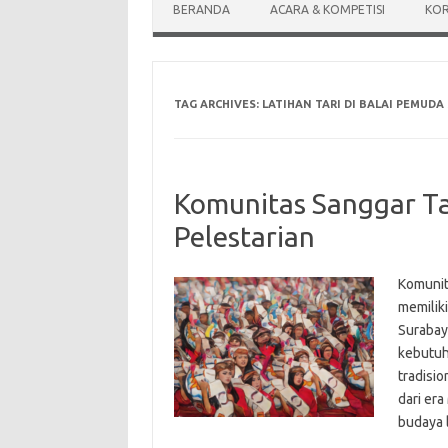
BERANDA
ACARA & KOMPETISI
KOR
TAG ARCHIVES:
LATIHAN TARI DI BALAI PEMUDA
Komunitas Sanggar T
Pelestarian
Komunit
memilik
Surabaya
kebutu
tradisio
dari er
budaya 