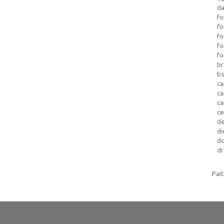
da
fo
fo
f
fo
fo
b
b
ca
c
c
c
d
di
d
dr
Pai