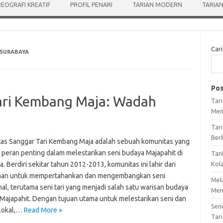
EOGRAFI KREATIF
PROFIL PENARI
TARIAN MODERN
TARIAN
Cari
 SURABAYA
Pos
ari Kembang Maja: Wadah
Tar
Men
Tari
Ber
as Sanggar Tari Kembang Maja adalah sebuah komunitas yang
i peran penting dalam melestarikan seni budaya Majapahit di
Tan
. Berdiri sekitar tahun 2012-2013, komunitas ini lahir dari
Kol
han untuk mempertahankan dan mengembangkan seni
Mel
nal, terutama seni tari yang menjadi salah satu warisan budaya
Mem
a Majapahit. Dengan tujuan utama untuk melestarikan seni dan
Sen
lokal,…
Read More »
Tari