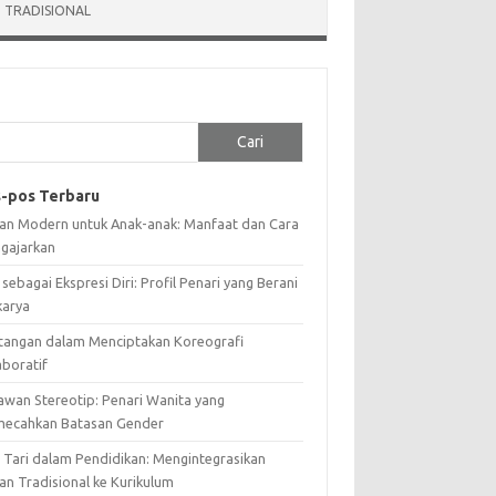
 TRADISIONAL
Cari
-pos Terbaru
ian Modern untuk Anak-anak: Manfaat dan Cara
gajarkan
 sebagai Ekspresi Diri: Profil Penari yang Berani
karya
tangan dalam Menciptakan Koreografi
aboratif
awan Stereotip: Penari Wanita yang
ecahkan Batasan Gender
i Tari dalam Pendidikan: Mengintegrasikan
an Tradisional ke Kurikulum