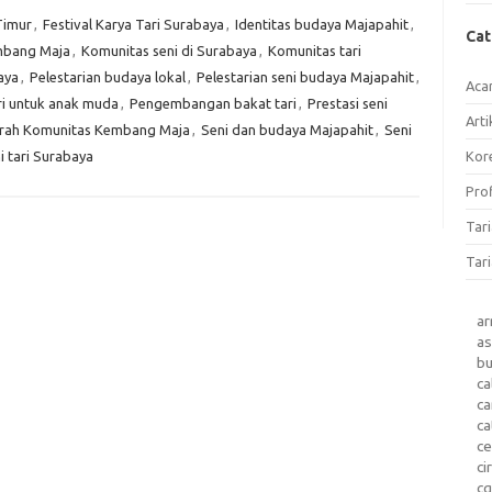
Timur
,
Festival Karya Tari Surabaya
,
Identitas budaya Majapahit
,
Ca
mbang Maja
,
Komunitas seni di Surabaya
,
Komunitas tari
aya
,
Pelestarian budaya lokal
,
Pelestarian seni budaya Majapahit
,
Aca
ri untuk anak muda
,
Pengembangan bakat tari
,
Prestasi seni
Arti
arah Komunitas Kembang Maja
,
Seni dan budaya Majapahit
,
Seni
 tari Surabaya
Kore
Prof
Tar
Tari
a
as
b
ca
c
ca
ce
ci
c