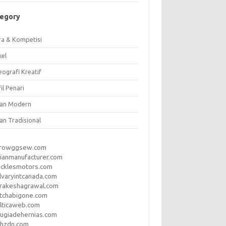
tegory
ra & Kompetisi
kel
ografi Kreatif
il Penari
ian Modern
an Tradisional
rrowggsew.com
ianmanufacturer.com
ucklesmotors.com
lvaryintcanada.com
arakeshagrawal.com
tchabigone.com
lticaweb.com
rugiadehernias.com
qhzdn.com