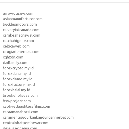
arrowggsew.com
asianmanufacturer.com
bucklesmotors.com
calvaryintcanada.com
carakeshagrawal.com
catchabigone.com
celticaweb.com
cirugiadehernias.com
cqhzdn.com
dailfamily.com
forexcrypto.my.id
forexdana.my.id
forexdemo.my.id
forexfactory.my.id
forexhalal.my.id
brookehofsess.com
bswproject.com
captivedaughtersfilms.com
caraamanaborsi.com
caramenggugurkankandunganherbal.com
centralobatpembesar.com
deleuzecinema.com