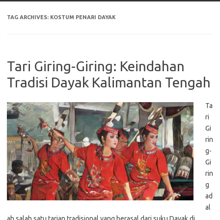
TAG ARCHIVES:
KOSTUM PENARI DAYAK
Tari Giring-Giring: Keindahan
Tradisi Dayak Kalimantan Tengah
Ta
ri
Gi
rin
g-
Gi
rin
g
ad
al
ah salah satu tarian tradisional yang berasal dari suku Dayak di