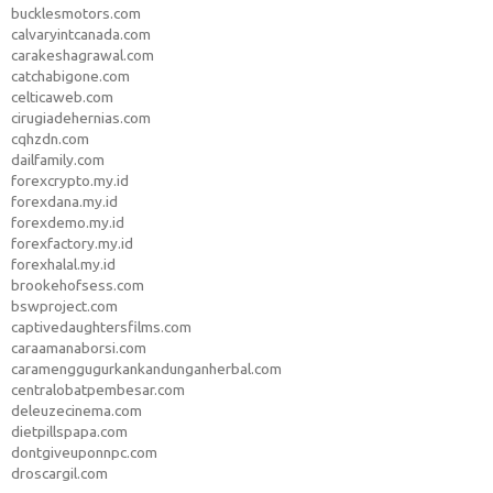
bucklesmotors.com
calvaryintcanada.com
carakeshagrawal.com
catchabigone.com
celticaweb.com
cirugiadehernias.com
cqhzdn.com
dailfamily.com
forexcrypto.my.id
forexdana.my.id
forexdemo.my.id
forexfactory.my.id
forexhalal.my.id
brookehofsess.com
bswproject.com
captivedaughtersfilms.com
caraamanaborsi.com
caramenggugurkankandunganherbal.com
centralobatpembesar.com
deleuzecinema.com
dietpillspapa.com
dontgiveuponnpc.com
droscargil.com