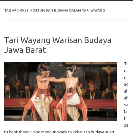
TAG ARCHIVES:
KOSTUM DAN BUSANA DALAM TARI WAYANG
Tari Wayang Warisan Budaya
Jawa Barat
Ta
ria
n
ad
al
ah
sa
la
h
sa
tu bentuk seni yang mengungkapkan kekayaan budaya suatu