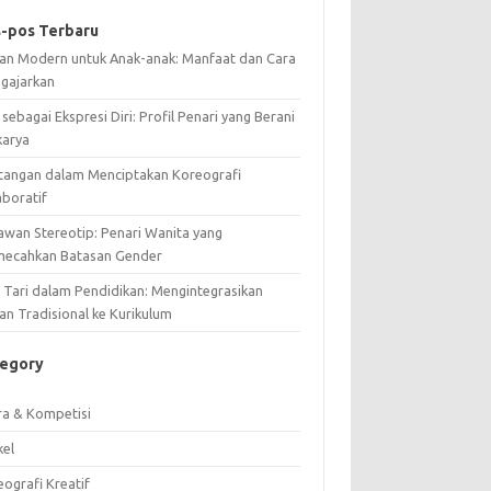
-pos Terbaru
ian Modern untuk Anak-anak: Manfaat dan Cara
gajarkan
 sebagai Ekspresi Diri: Profil Penari yang Berani
karya
tangan dalam Menciptakan Koreografi
aboratif
awan Stereotip: Penari Wanita yang
ecahkan Batasan Gender
i Tari dalam Pendidikan: Mengintegrasikan
an Tradisional ke Kurikulum
tegory
ra & Kompetisi
kel
ografi Kreatif