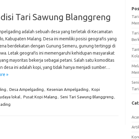
Pos
disi Tari Sawung Blanggreng
Tar
Men
pelgading adalah sebuah desa yang terletak di Kecamatan
Tari
o, Kabupaten Malang. Desa ini memiliki posisi geografis yang
Ber
rena berdekatan dengan Gunung Semeru, gunung tertinggi di
Tan
awa. Letak geografis ini memengaruhi kehidupan masyarakat
Kol
yang mayoritas bekerja sebagai petani. Salah satu komoditas
Mel
n desa ini adalah kopi, yang tidak hanya menjadi sumber…
Mem
re »
Sen
Tari
ing
,
Desa Ampelgading
,
Kesenian Ampelgading
,
Kopi
udaya lokal
,
Pusat Kopi Malang
,
Seni Tari Sawung Blanggreng
,
Ca
gading
Aca
Arti
Kore