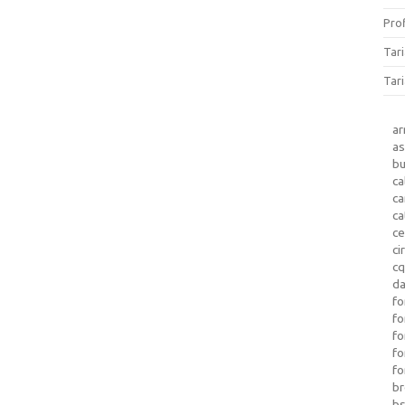
Prof
Tar
Tari
a
as
b
ca
c
ca
ce
ci
c
da
fo
fo
f
fo
fo
b
b