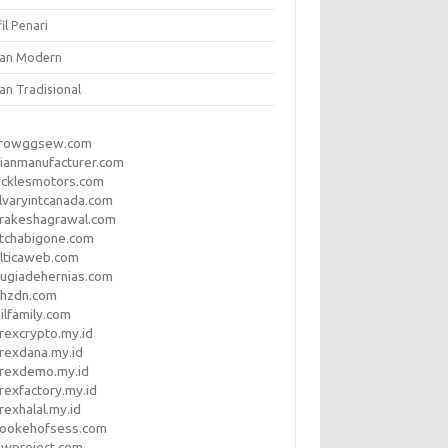
il Penari
ian Modern
an Tradisional
rrowggsew.com
ianmanufacturer.com
ucklesmotors.com
lvaryintcanada.com
arakeshagrawal.com
tchabigone.com
lticaweb.com
rugiadehernias.com
qhzdn.com
ilfamily.com
rexcrypto.my.id
rexdana.my.id
orexdemo.my.id
rexfactory.my.id
rexhalal.my.id
rookehofsess.com
swproject.com