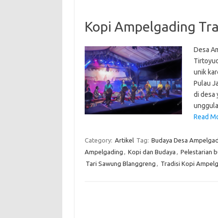
Kopi Ampelgading Tra
Desa Am
Tirtoyud
unik ka
Pulau J
di desa 
unggula
Read Mo
Category:
Artikel
Tag:
Budaya Desa Ampelgad
Ampelgading
,
Kopi dan Budaya
,
Pelestarian b
Tari Sawung Blanggreng
,
Tradisi Kopi Ampel