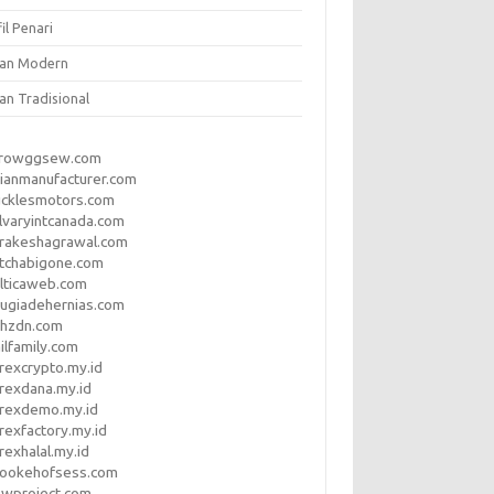
il Penari
ian Modern
an Tradisional
rrowggsew.com
ianmanufacturer.com
ucklesmotors.com
lvaryintcanada.com
arakeshagrawal.com
tchabigone.com
lticaweb.com
rugiadehernias.com
qhzdn.com
ilfamily.com
rexcrypto.my.id
rexdana.my.id
orexdemo.my.id
rexfactory.my.id
rexhalal.my.id
rookehofsess.com
swproject.com