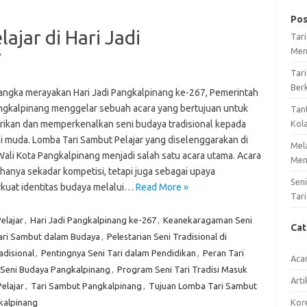
Pos
ajar di Hari Jadi
Tar
Men
7
Tari
Ber
angka merayakan Hari Jadi Pangkalpinang ke-267, Pemerintah
ngkalpinang menggelar sebuah acara yang bertujuan untuk
Tan
rikan dan memperkenalkan seni budaya tradisional kepada
Kol
i muda. Lomba Tari Sambut Pelajar yang diselenggarakan di
Mel
Wali Kota Pangkalpinang menjadi salah satu acara utama. Acara
Mem
k hanya sekadar kompetisi, tetapi juga sebagai upaya
Sen
uat identitas budaya melalui…
Read More »
Tari
elajar
,
Hari Jadi Pangkalpinang ke-267
,
Keanekaragaman Seni
Ca
ri Sambut dalam Budaya
,
Pelestarian Seni Tradisional di
adisional
,
Pentingnya Seni Tari dalam Pendidikan
,
Peran Tari
Aca
 Seni Budaya Pangkalpinang
,
Program Seni Tari Tradisi Masuk
Arti
Pelajar
,
Tari Sambut Pangkalpinang
,
Tujuan Lomba Tari Sambut
kalpinang
Kore