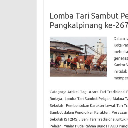
Lomba Tari Sambut Pel
Pangkalpinang ke-26
Dalam r
Kota Pa
melesta
generas
Kantor 
ini tida
memperk
Category:
Artikel
Tag:
Acara Tari Tradisional P
Budaya
,
Lomba Tari Sambut Pelajar
,
Makna Ta
Sekolah
,
Pembentukan Karakter Lewat Tari Tr
Sambut dalam Pendidikan Karakter
,
Perayaan
Sekolah (ST2MS)
,
Seni Tari Tradisional untuk 
Pelajar
,
Yuniar Putia Rahma Bunda PAUD Pang