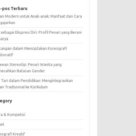
-pos Terbaru
ian Modern untuk Anak-anak: Manfaat dan Cara
gajarkan
 sebagai Ekspresi Diri: Profil Penari yang Berani
karya
tangan dalam Menciptakan Koreografi
aboratif
awan Stereotip: Penari Wanita yang
ecahkan Batasan Gender
i Tari dalam Pendidikan: Mengintegrasikan
an Tradisional ke Kurikulum
tegory
ra & Kompetisi
kel
ografi Kreatif