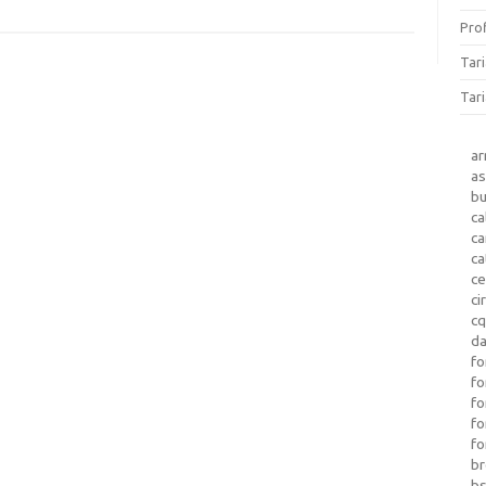
Prof
Tar
Tari
a
as
b
ca
c
ca
ce
ci
c
da
fo
fo
f
fo
fo
b
b