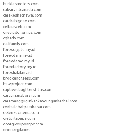
bucklesmotors.com
calvaryintcanada.com
carakeshagrawal.com
catchabigone.com
celticaweb.com
cirugiadehernias.com
cqhzdn.com
dailfamily.com
forexcrypto.my.id
forexdana.my.id
forexdemo.my.id
forexfactory.my.id
forexhalal.my.id
brookehofsess.com
bswproject.com
captivedaughtersfilms.com
caraamanaborsi.com
caramenggugurkankandunganherbal.com
centralobatpembesar.com
deleuzecinema.com
dietpillspapa.com
dontgiveuponnpc.com
droscargil.com