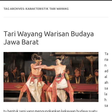
TAG ARCHIVES:
KARAKTERISTIK TARI WAYANG
Tari Wayang Warisan Budaya
Jawa Barat
Ta
ria
n
ad
al
ah
sa
la
h
sa
tu bentuk seni yang mengungkapkan kekayaan budaya suatu