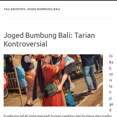
TAG ARCHIVES:
JOGED BUMBUNG BALI
Joged Bumbung Bali: Tarian
Kontroversial
Di
Ba
li,
se
ni
ta
ri
jo
ge
d
bumbung telah lama menjadi bagian penting dari budaya dan tradisi.