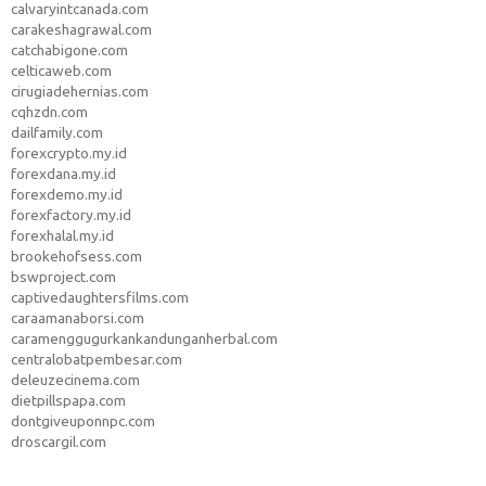
calvaryintcanada.com
carakeshagrawal.com
catchabigone.com
celticaweb.com
cirugiadehernias.com
cqhzdn.com
dailfamily.com
forexcrypto.my.id
forexdana.my.id
forexdemo.my.id
forexfactory.my.id
forexhalal.my.id
brookehofsess.com
bswproject.com
captivedaughtersfilms.com
caraamanaborsi.com
caramenggugurkankandunganherbal.com
centralobatpembesar.com
deleuzecinema.com
dietpillspapa.com
dontgiveuponnpc.com
droscargil.com