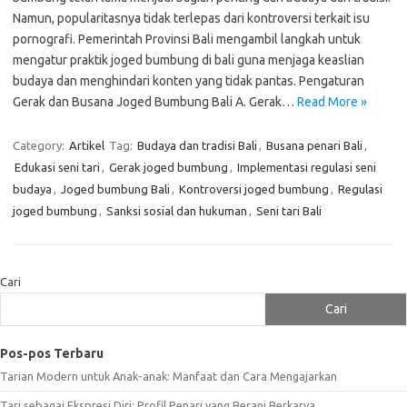
Namun, popularitasnya tidak terlepas dari kontroversi terkait isu
pornografi. Pemerintah Provinsi Bali mengambil langkah untuk
mengatur praktik joged bumbung di bali guna menjaga keaslian
budaya dan menghindari konten yang tidak pantas. Pengaturan
Gerak dan Busana Joged Bumbung Bali A. Gerak…
Read More »
Category:
Artikel
Tag:
Budaya dan tradisi Bali
,
Busana penari Bali
,
Edukasi seni tari
,
Gerak joged bumbung
,
Implementasi regulasi seni
budaya
,
Joged bumbung Bali
,
Kontroversi joged bumbung
,
Regulasi
joged bumbung
,
Sanksi sosial dan hukuman
,
Seni tari Bali
Cari
Cari
Pos-pos Terbaru
Tarian Modern untuk Anak-anak: Manfaat dan Cara Mengajarkan
Tari sebagai Ekspresi Diri: Profil Penari yang Berani Berkarya