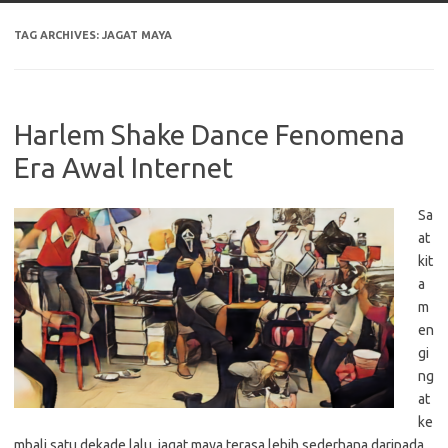
TAG ARCHIVES:
JAGAT MAYA
Harlem Shake Dance Fenomena
Era Awal Internet
Sa
at
kit
a
m
en
gi
ng
at
ke
mbali satu dekade lalu, jagat maya terasa lebih sederhana daripada