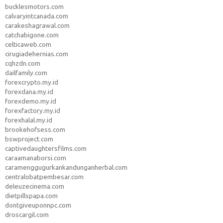
bucklesmotors.com
calvaryintcanada.com
carakeshagrawal.com
catchabigone.com
celticaweb.com
cirugiadehernias.com
cqhzdn.com
dailfamily.com
forexcrypto.my.id
forexdana.my.id
forexdemo.my.id
forexfactory.my.id
forexhalal.my.id
brookehofsess.com
bswproject.com
captivedaughtersfilms.com
caraamanaborsi.com
caramenggugurkankandunganherbal.com
centralobatpembesar.com
deleuzecinema.com
dietpillspapa.com
dontgiveuponnpc.com
droscargil.com