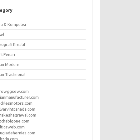
tegory
ra & Kompetisi
kel
ografi Kreatif
il Penari
ian Modern
an Tradisional
rrowggsew.com
ianmanufacturer.com
ucklesmotors.com
lvaryintcanada.com
arakeshagrawal.com
tchabigone.com
lticaweb.com
rugiadehernias.com
qhzdn.com