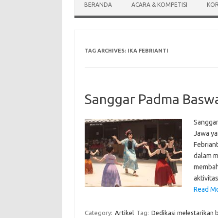
BERANDA
ACARA & KOMPETISI
KOR
TAG ARCHIVES:
IKA FEBRIANTI
Sanggar Padma Baswar
Sanggar
Jawa yan
Febriant
dalam me
membaha
aktivita
Read Mo
Category:
Artikel
Tag:
Dedikasi melestarikan 