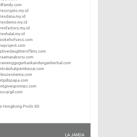
ilfamily.com
rexcrypto.my.id
rexdana.my.id
orexdemo.my.id
rexfactory.my.id
rexhalal.my.id
rookehofsess.com
swproject.com
ptivedaughtersfilms.com
araamanaborsi.com
aramenggugurkankandunganherbal.com
entralobatpembesar.com
eleuzecinema.com
etpillspapa.com
ontgiveuponnpc.com
oscargil.com
to Hongkong Pools 6D
LA JANDA