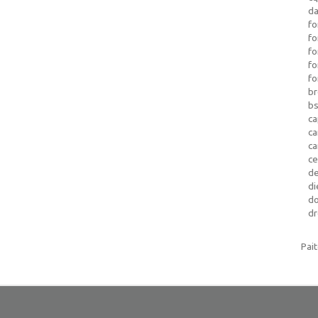
da
fo
fo
f
fo
fo
b
b
ca
c
c
c
d
di
d
dr
Pai