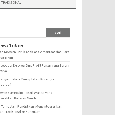
 TRADISIONAL
Cari
-pos Terbaru
ian Modern untuk Anak-anak: Manfaat dan Cara
gajarkan
 sebagai Ekspresi Diri: Profil Penari yang Berani
karya
tangan dalam Menciptakan Koreografi
aboratif
awan Stereotip: Penari Wanita yang
ecahkan Batasan Gender
i Tari dalam Pendidikan: Mengintegrasikan
an Tradisional ke Kurikulum