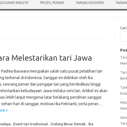
EOGRAFI KREATIF
PROFIL PENARI
TARIAN MODERN
TARIAN
Cari
Pos
a Melestarikan tari Jawa
Tar
Men
 Padma Baswara merupakan salah satu pusat pelatihan tari
Tari
g terkenal di Indonesia. Sanggar ini didirikan oleh Ika
Ber
i, seorang penari dan pengajar tari yang berdedikasi tinggi
Tan
lestarikan kebudayaan Jawa melalui seni tari. Artikel ini akan
Kol
s lebih lanjut mengenai latar belakang pendirian sanggar,
Mel
s sehari-hari di sanggar, motivasi Ika Febrianti, serta peran…
Mem
re »
Sen
Tari
budaya
,
Event tari tradisional
,
Grebeg Besar Demak
,
Ika