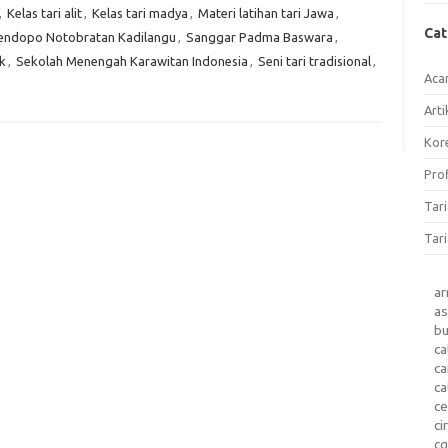
,
Kelas tari alit
,
Kelas tari madya
,
Materi latihan tari Jawa
,
Ca
endopo Notobratan Kadilangu
,
Sanggar Padma Baswara
,
k
,
Sekolah Menengah Karawitan Indonesia
,
Seni tari tradisional
,
Aca
Arti
Kore
Prof
Tar
Tari
a
as
b
ca
c
ca
ce
ci
c