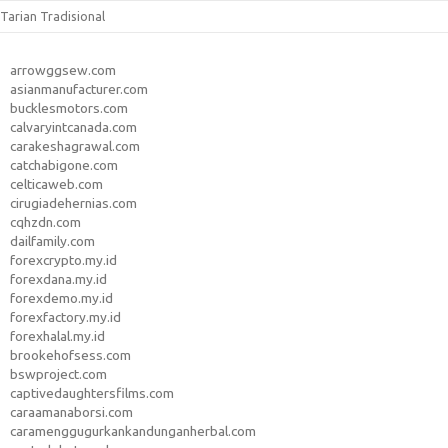
Tarian Tradisional
arrowggsew.com
asianmanufacturer.com
bucklesmotors.com
calvaryintcanada.com
carakeshagrawal.com
catchabigone.com
celticaweb.com
cirugiadehernias.com
cqhzdn.com
dailfamily.com
forexcrypto.my.id
forexdana.my.id
forexdemo.my.id
forexfactory.my.id
forexhalal.my.id
brookehofsess.com
bswproject.com
captivedaughtersfilms.com
caraamanaborsi.com
caramenggugurkankandunganherbal.com