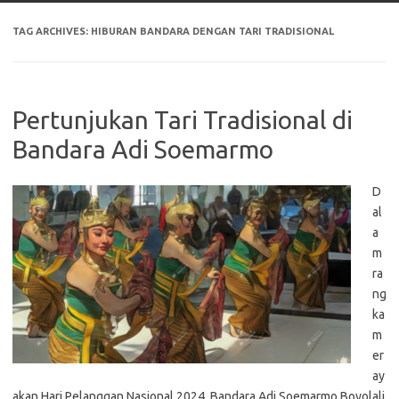
TAG ARCHIVES:
HIBURAN BANDARA DENGAN TARI TRADISIONAL
Pertunjukan Tari Tradisional di
Bandara Adi Soemarmo
D
al
a
m
ra
ng
ka
m
er
ay
akan Hari Pelanggan Nasional 2024, Bandara Adi Soemarmo Boyolali