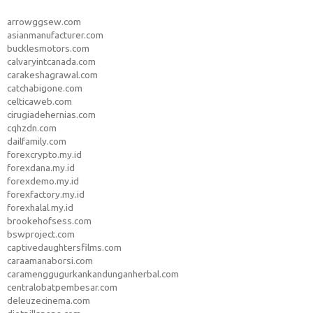
arrowggsew.com
asianmanufacturer.com
bucklesmotors.com
calvaryintcanada.com
carakeshagrawal.com
catchabigone.com
celticaweb.com
cirugiadehernias.com
cqhzdn.com
dailfamily.com
forexcrypto.my.id
forexdana.my.id
forexdemo.my.id
forexfactory.my.id
forexhalal.my.id
brookehofsess.com
bswproject.com
captivedaughtersfilms.com
caraamanaborsi.com
caramenggugurkankandunganherbal.com
centralobatpembesar.com
deleuzecinema.com