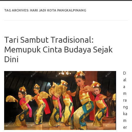
TAG ARCHIVES:
HARI JADI KOTA PANGKALPINANG
Tari Sambut Tradisional:
Memupuk Cinta Budaya Sejak
Dini
D
al
a
m
ra
ng
ka
m
er