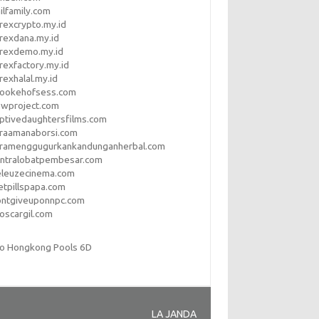
ilfamily.com
rexcrypto.my.id
rexdana.my.id
orexdemo.my.id
rexfactory.my.id
rexhalal.my.id
rookehofsess.com
swproject.com
ptivedaughtersfilms.com
araamanaborsi.com
aramenggugurkankandunganherbal.com
entralobatpembesar.com
eleuzecinema.com
etpillspapa.com
ontgiveuponnpc.com
oscargil.com
to Hongkong Pools 6D
LA JANDA