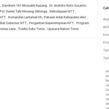
,
Dandrem 161 Wirasakti Kupang
,
Dr. Andriko Noto Susanto
,
Ca
Pol. Daniel Tahi Monang Silitonga
,
Kebudayaan NTT
,
 NTT
,
Komandan Lantamal VII
,
Pakaian Adat Kabupaten Alor
,
Aca
abat Gubernur NTT
,
Pergantian Kepemimpinan NTT
,
Program
Arti
osmas Lana
,
Tradisi Suku Timor
,
Upacara Natoni Timor
Kore
Prof
Tar
Tari
a
as
b
ca
c
ca
ce
ci
c