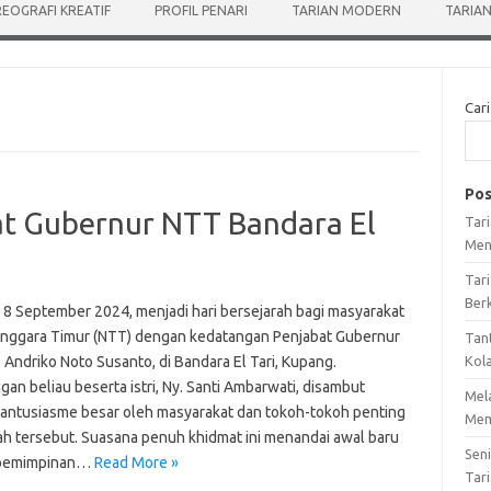
EOGRAFI KREATIF
PROFIL PENARI
TARIAN MODERN
TARIAN
Cari
Pos
t Gubernur NTT Bandara El
Tar
Men
Tari
Ber
 8 September 2024, menjadi hari bersejarah bagi masyarakat
nggara Timur (NTT) dengan kedatangan Penjabat Gubernur
Tan
. Andriko Noto Susanto, di Bandara El Tari, Kupang.
Kol
an beliau beserta istri, Ny. Santi Ambarwati, disambut
Mel
antusiasme besar oleh masyarakat dan tokoh-tokoh penting
Mem
yah tersebut. Suasana penuh khidmat ini menandai awal baru
Sen
epemimpinan…
Read More »
Tari