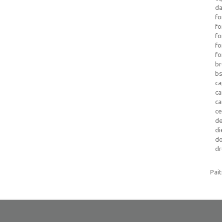
da
fo
fo
f
fo
fo
b
b
ca
c
c
c
d
di
d
dr
Pai