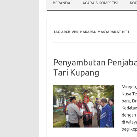
BERANDA
ACARA & KOMPETISI
KOR
TAG ARCHIVES:
HARAPAN MASYARAKAT NTT
Penyambutan Penjaba
Tari Kupang
Minggu,
Nusa Te
baru, Dr
Kedatang
dengan 
di wila
bagi k