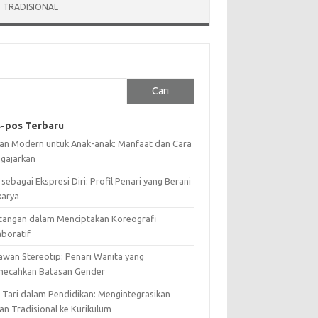
 TRADISIONAL
Cari
-pos Terbaru
ian Modern untuk Anak-anak: Manfaat dan Cara
gajarkan
 sebagai Ekspresi Diri: Profil Penari yang Berani
karya
tangan dalam Menciptakan Koreografi
aboratif
awan Stereotip: Penari Wanita yang
ecahkan Batasan Gender
i Tari dalam Pendidikan: Mengintegrasikan
an Tradisional ke Kurikulum