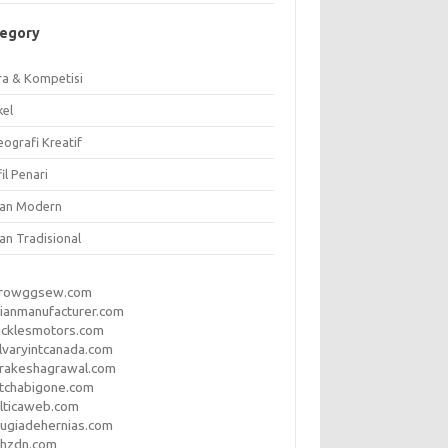
tegory
ra & Kompetisi
kel
ografi Kreatif
il Penari
ian Modern
an Tradisional
rrowggsew.com
ianmanufacturer.com
ucklesmotors.com
lvaryintcanada.com
arakeshagrawal.com
tchabigone.com
lticaweb.com
rugiadehernias.com
qhzdn.com