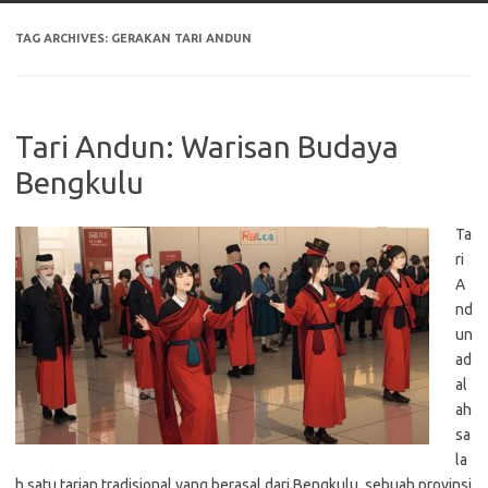
TAG ARCHIVES:
GERAKAN TARI ANDUN
Tari Andun: Warisan Budaya
Bengkulu
Ta
ri
A
nd
un
ad
al
ah
sa
la
h satu tarian tradisional yang berasal dari Bengkulu, sebuah provinsi