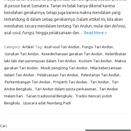
di pesisir barat Sumatera. Tarian ini tidak hanya dikenal karena
keindahan gerakannya, tetapi juga karena makna mendalam yang
terkandung di dalam setiap gerakannya. Dalam artikel ini, kita akan
membahas secara mendalam tentang Tari Andun, mulai dari definisi,
asal-usul, fungsi, hingga pelaksanaan dan…
Read More »
Category:
Artikel
Tag:
Asal-usul Tari Andun
,
Fungsi Tari Andun
,
Gerakan Tari Andun
,
Kesederhanaan gerakan Tari Andun
,
Keterlibatan
laki-laki dan perempuan dalam Tari Andun
,
Kostum Tari Andun
,
Makna
gerakan Tari Andun
,
Musik pengiring Tari Andun
,
Nilai kebersamaan
dalam Tari Andun
,
Pelaksanaan Tari Andun
,
Pelestarian Tari Andun
,
Perkembangan Tari Andun
,
Properti Tari Andun
,
Tari Andun
,
Tari
Andun Bengkulu
,
Tari Andun dalam pesta perkawinan
,
Tari Andun
malam hari
,
Tarian tradisional Bengkulu
,
Tradisi mencari jodoh
Bengkulu
,
Upacara adat Nundang Padi
Cari