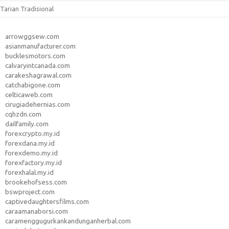
Tarian Tradisional
arrowggsew.com
asianmanufacturer.com
bucklesmotors.com
calvaryintcanada.com
carakeshagrawal.com
catchabigone.com
celticaweb.com
cirugiadehernias.com
cqhzdn.com
dailfamily.com
forexcrypto.my.id
forexdana.my.id
forexdemo.my.id
forexfactory.my.id
forexhalal.my.id
brookehofsess.com
bswproject.com
captivedaughtersfilms.com
caraamanaborsi.com
caramenggugurkankandunganherbal.com