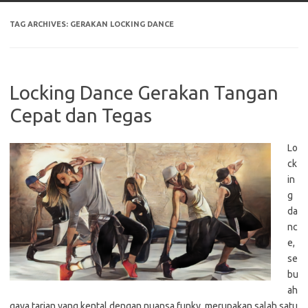
TAG ARCHIVES:
GERAKAN LOCKING DANCE
Locking Dance Gerakan Tangan
Cepat dan Tegas
Lo
ck
in
g
da
nc
e,
se
bu
ah
gaya tarian yang kental dengan nuansa funky, merupakan salah satu