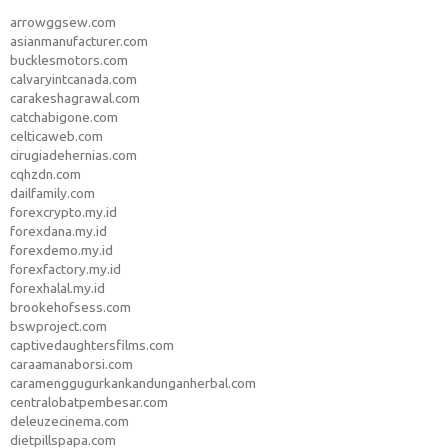
arrowggsew.com
asianmanufacturer.com
bucklesmotors.com
calvaryintcanada.com
carakeshagrawal.com
catchabigone.com
celticaweb.com
cirugiadehernias.com
cqhzdn.com
dailfamily.com
forexcrypto.my.id
forexdana.my.id
forexdemo.my.id
forexfactory.my.id
forexhalal.my.id
brookehofsess.com
bswproject.com
captivedaughtersfilms.com
caraamanaborsi.com
caramenggugurkankandunganherbal.com
centralobatpembesar.com
deleuzecinema.com
dietpillspapa.com