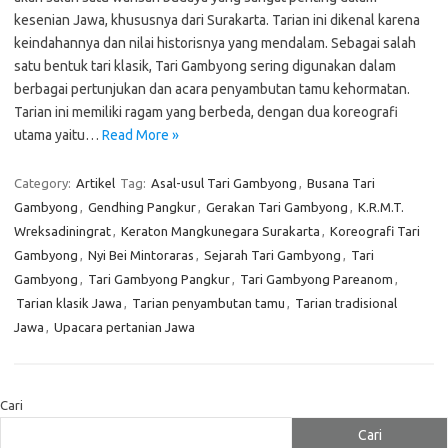
kesenian Jawa, khususnya dari Surakarta. Tarian ini dikenal karena
keindahannya dan nilai historisnya yang mendalam. Sebagai salah
satu bentuk tari klasik, Tari Gambyong sering digunakan dalam
berbagai pertunjukan dan acara penyambutan tamu kehormatan.
Tarian ini memiliki ragam yang berbeda, dengan dua koreografi
utama yaitu…
Read More »
Category:
Artikel
Tag:
Asal-usul Tari Gambyong
,
Busana Tari
Gambyong
,
Gendhing Pangkur
,
Gerakan Tari Gambyong
,
K.R.M.T.
Wreksadiningrat
,
Keraton Mangkunegara Surakarta
,
Koreografi Tari
Gambyong
,
Nyi Bei Mintoraras
,
Sejarah Tari Gambyong
,
Tari
Gambyong
,
Tari Gambyong Pangkur
,
Tari Gambyong Pareanom
,
Tarian klasik Jawa
,
Tarian penyambutan tamu
,
Tarian tradisional
Jawa
,
Upacara pertanian Jawa
Cari
Cari