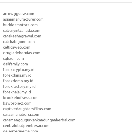
arrowggsew.com
asianmanufacturer.com
bucklesmotors.com
calvaryintcanada.com
carakeshagrawal.com
catchabigone.com
celticaweb.com
cirugiadehernias.com
cqhzdn.com
dailfamily.com
forexcrypto.my.id
forexdana.my.id
forexdemo.my.id
forexfactory.my.id
forexhalal.my.id
brookehofsess.com
bswproject.com
captivedaughtersfilms.com
caraamanaborsi.com
caramenggugurkankandunganherbal.com
centralobatpembesar.com
deleuzecinema.com