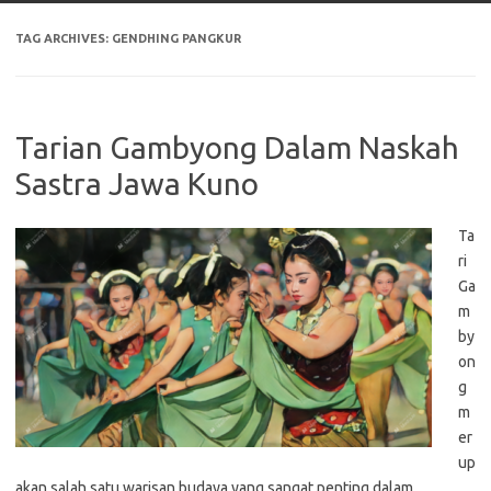
TAG ARCHIVES:
GENDHING PANGKUR
Tarian Gambyong Dalam Naskah
Sastra Jawa Kuno
Ta
ri
Ga
m
by
on
g
m
er
up
akan salah satu warisan budaya yang sangat penting dalam