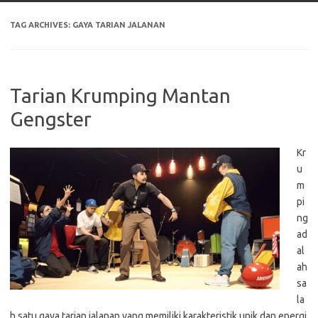
TAG ARCHIVES:
GAYA TARIAN JALANAN
Tarian Krumping Mantan
Gengster
Kr
u
m
pi
ng
ad
al
ah
sa
la
h satu gaya tarian jalanan yang memiliki karakteristik unik dan energi