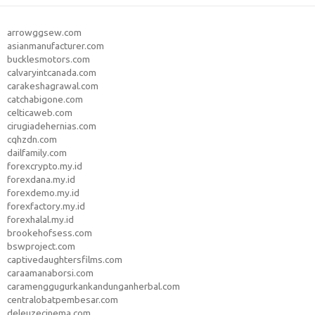
arrowggsew.com
asianmanufacturer.com
bucklesmotors.com
calvaryintcanada.com
carakeshagrawal.com
catchabigone.com
celticaweb.com
cirugiadehernias.com
cqhzdn.com
dailfamily.com
forexcrypto.my.id
forexdana.my.id
forexdemo.my.id
forexfactory.my.id
forexhalal.my.id
brookehofsess.com
bswproject.com
captivedaughtersfilms.com
caraamanaborsi.com
caramenggugurkankandunganherbal.com
centralobatpembesar.com
deleuzecinema.com