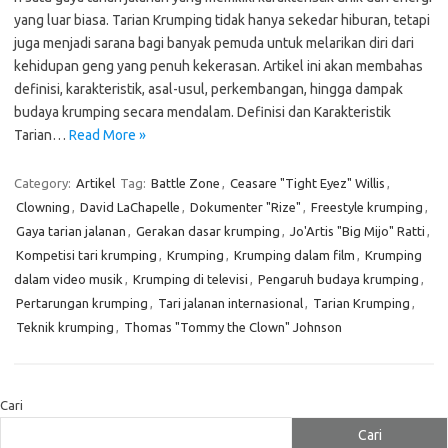
yang luar biasa. Tarian Krumping tidak hanya sekedar hiburan, tetapi
juga menjadi sarana bagi banyak pemuda untuk melarikan diri dari
kehidupan geng yang penuh kekerasan. Artikel ini akan membahas
definisi, karakteristik, asal-usul, perkembangan, hingga dampak
budaya krumping secara mendalam. Definisi dan Karakteristik
Tarian…
Read More »
Category:
Artikel
Tag:
Battle Zone
,
Ceasare "Tight Eyez" Willis
,
Clowning
,
David LaChapelle
,
Dokumenter "Rize"
,
Freestyle krumping
,
Gaya tarian jalanan
,
Gerakan dasar krumping
,
Jo'Artis "Big Mijo" Ratti
,
Kompetisi tari krumping
,
Krumping
,
Krumping dalam film
,
Krumping
dalam video musik
,
Krumping di televisi
,
Pengaruh budaya krumping
,
Pertarungan krumping
,
Tari jalanan internasional
,
Tarian Krumping
,
Teknik krumping
,
Thomas "Tommy the Clown" Johnson
Cari
Cari