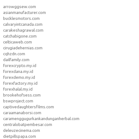
arrowggsew.com
asianmanufacturer.com
bucklesmotors.com
calvaryintcanada.com
carakeshagrawal.com
catchabigone.com
celticaweb.com
cirugiadehernias.com
cqhzdn.com
dailfamily.com
forexcrypto.my.id
forexdana.my.id
forexdemo.my.id
forexfactory.my.id
forexhalal.my.id
brookehofsess.com
bswproject.com
captivedaughtersfilms.com
caraamanaborsi.com
caramenggugurkankandunganherbal.com
centralobatpembesar.com
deleuzecinema.com
dietpillspapa.com