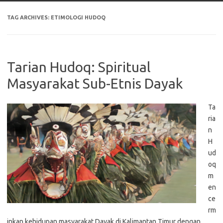
TAG ARCHIVES:
ETIMOLOGI HUDOQ
Tarian Hudoq: Spiritual
Masyarakat Sub-Etnis Dayak
Ta
ria
n
H
ud
oq
m
en
ce
rm
inkan kehidupan masyarakat Dayak di Kalimantan Timur dengan