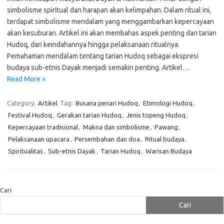
simbolisme spiritual dan harapan akan kelimpahan. Dalam ritual ini,
terdapat simbolisme mendalam yang menggambarkan kepercayaan
akan kesuburan. Artikel ini akan membahas aspek penting dari tarian
Hudoq, dari keindahannya hingga pelaksanaan ritualnya.
Pemahaman mendalam tentang tarian Hudoq sebagai ekspresi
budaya sub-etnis Dayak menjadi semakin penting. Artikel…
Read More »
Category:
Artikel
Tag:
Busana penari Hudoq
,
Etimologi Hudoq
,
Festival Hudoq
,
Gerakan tarian Hudoq
,
Jenis topeng Hudoq
,
Kepercayaan tradisional
,
Makna dan simbolisme
,
Pawang
,
Pelaksanaan upacara
,
Persembahan dan doa
,
Ritual budaya
,
Spiritualitas
,
Sub-etnis Dayak
,
Tarian Hudoq
,
Warisan Budaya
Cari
Cari