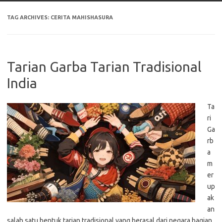
TAG ARCHIVES:
CERITA MAHISHASURA
Tarian Garba Tarian Tradisional
India
Ta
ri
Ga
rb
a
m
er
up
ak
an
salah satu bentuk tarian tradisional yang berasal dari negara bagian