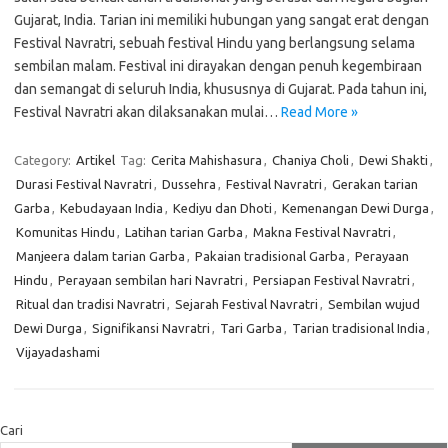
Gujarat, India. Tarian ini memiliki hubungan yang sangat erat dengan
Festival Navratri, sebuah festival Hindu yang berlangsung selama
sembilan malam. Festival ini dirayakan dengan penuh kegembiraan
dan semangat di seluruh India, khususnya di Gujarat. Pada tahun ini,
Festival Navratri akan dilaksanakan mulai…
Read More »
Category:
Artikel
Tag:
Cerita Mahishasura
,
Chaniya Choli
,
Dewi Shakti
,
Durasi Festival Navratri
,
Dussehra
,
Festival Navratri
,
Gerakan tarian
Garba
,
Kebudayaan India
,
Kediyu dan Dhoti
,
Kemenangan Dewi Durga
,
Komunitas Hindu
,
Latihan tarian Garba
,
Makna Festival Navratri
,
Manjeera dalam tarian Garba
,
Pakaian tradisional Garba
,
Perayaan
Hindu
,
Perayaan sembilan hari Navratri
,
Persiapan Festival Navratri
,
Ritual dan tradisi Navratri
,
Sejarah Festival Navratri
,
Sembilan wujud
Dewi Durga
,
Signifikansi Navratri
,
Tari Garba
,
Tarian tradisional India
,
Vijayadashami
Cari