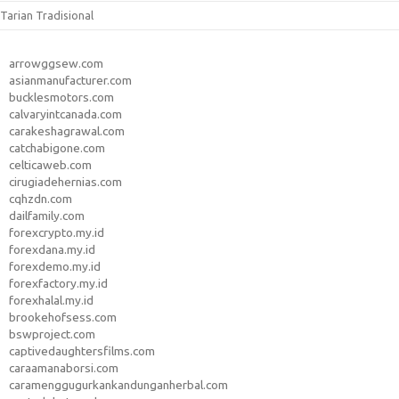
Tarian Tradisional
arrowggsew.com
asianmanufacturer.com
bucklesmotors.com
calvaryintcanada.com
carakeshagrawal.com
catchabigone.com
celticaweb.com
cirugiadehernias.com
cqhzdn.com
dailfamily.com
forexcrypto.my.id
forexdana.my.id
forexdemo.my.id
forexfactory.my.id
forexhalal.my.id
brookehofsess.com
bswproject.com
captivedaughtersfilms.com
caraamanaborsi.com
caramenggugurkankandunganherbal.com