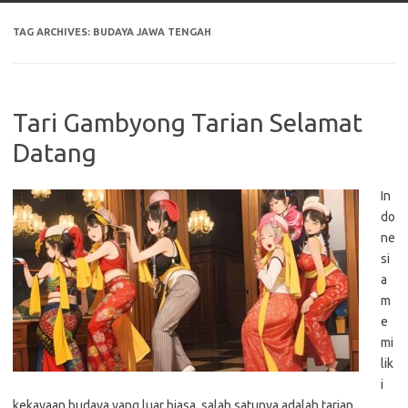
TAG ARCHIVES:
BUDAYA JAWA TENGAH
Tari Gambyong Tarian Selamat
Datang
In
do
ne
si
a
m
e
mi
lik
i
kekayaan budaya yang luar biasa, salah satunya adalah tarian