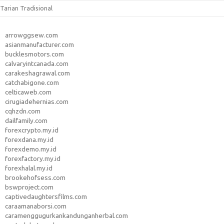
Tarian Tradisional
arrowggsew.com
asianmanufacturer.com
bucklesmotors.com
calvaryintcanada.com
carakeshagrawal.com
catchabigone.com
celticaweb.com
cirugiadehernias.com
cqhzdn.com
dailfamily.com
forexcrypto.my.id
forexdana.my.id
forexdemo.my.id
forexfactory.my.id
forexhalal.my.id
brookehofsess.com
bswproject.com
captivedaughtersfilms.com
caraamanaborsi.com
caramenggugurkankandunganherbal.com