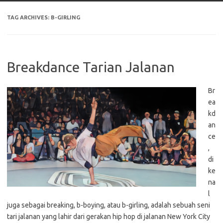
TAG ARCHIVES:
B-GIRLING
Breakdance Tarian Jalanan
Br
ea
kd
an
ce
,
di
ke
na
l
juga sebagai breaking, b-boying, atau b-girling, adalah sebuah seni
tari jalanan yang lahir dari gerakan hip hop di jalanan New York City