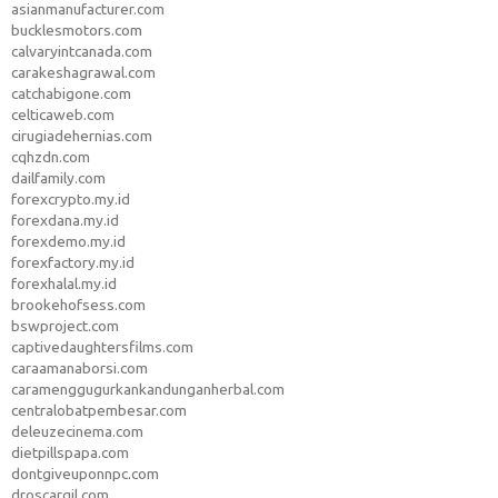
asianmanufacturer.com
bucklesmotors.com
calvaryintcanada.com
carakeshagrawal.com
catchabigone.com
celticaweb.com
cirugiadehernias.com
cqhzdn.com
dailfamily.com
forexcrypto.my.id
forexdana.my.id
forexdemo.my.id
forexfactory.my.id
forexhalal.my.id
brookehofsess.com
bswproject.com
captivedaughtersfilms.com
caraamanaborsi.com
caramenggugurkankandunganherbal.com
centralobatpembesar.com
deleuzecinema.com
dietpillspapa.com
dontgiveuponnpc.com
droscargil.com