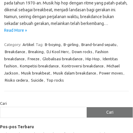
pada tahun 1970-an. Musik hip hop dengan ritme yang patah-patah,
dikenal sebagai breakbeat, menjadi landasan bagi gerakan ini.
Namun, seiring dengan perjalanan waktu, breakdance bukan
sekadar sebuah gerakan, melainkan telah berkembang…
Read More »
Category:
Artikel
Tag:
B-boying
,
B-girling
,
Brand-brand sepatu
,
Breakdance
,
Breaking
,
DJ Kool Herc
,
Down rocks
,
Fashion
breakdance
,
Freeze
,
Globalisasi breakdance
,
Hip Hop
,
Identitas
fashion
,
Kompetisi breakdance
,
Kontroversi breakdance
,
Michael
Jackson
,
Musik breakbeat
,
Musik dalam breakdance
,
Power moves
,
Risiko cedera
,
Suicide
,
Top rocks
Cari
Cari
Pos-pos Terbaru