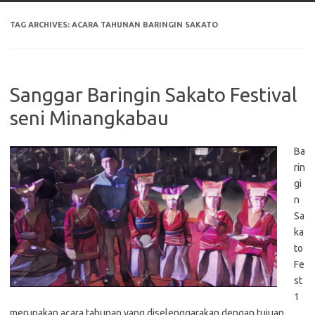
TAG ARCHIVES:
ACARA TAHUNAN BARINGIN SAKATO
Sanggar Baringin Sakato Festival
seni Minangkabau
Ba
rin
gi
n
Sa
ka
to
Fe
st
1
merupakan acara tahunan yang diselenggarakan dengan tujuan