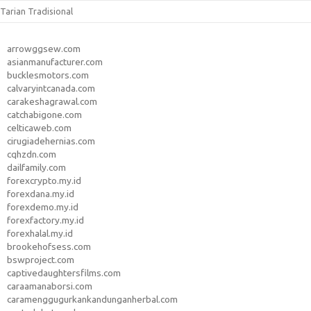
Tarian Tradisional
arrowggsew.com
asianmanufacturer.com
bucklesmotors.com
calvaryintcanada.com
carakeshagrawal.com
catchabigone.com
celticaweb.com
cirugiadehernias.com
cqhzdn.com
dailfamily.com
forexcrypto.my.id
forexdana.my.id
forexdemo.my.id
forexfactory.my.id
forexhalal.my.id
brookehofsess.com
bswproject.com
captivedaughtersfilms.com
caraamanaborsi.com
caramenggugurkankandunganherbal.com