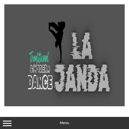
Skip
to
content
Menu