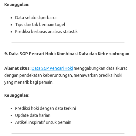
Keunggulan:
Data selalu diperbarui
Tips dan trik bermain togel
Prediksi berbasis analisis statistik
9.
Data SGP Pencari Hoki: Kombinasi Data dan Keberuntungan
Alamat situs:
Data SGP Pencari Hoki
menggabungkan data akurat
dengan pendekatan keberuntungan, menawarkan prediksi hoki
yang menarik bagi pemain.
Keunggulan:
Prediksi hoki dengan data terkini
Update data harian
Artikel inspiratif untuk pemain