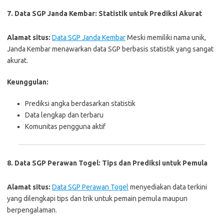
7.
Data SGP Janda Kembar: Statistik untuk Prediksi Akurat
Alamat situs:
Data SGP Janda Kembar
Meski memiliki nama unik,
Janda Kembar menawarkan data SGP berbasis statistik yang sangat
akurat.
Keunggulan:
Prediksi angka berdasarkan statistik
Data lengkap dan terbaru
Komunitas pengguna aktif
8.
Data SGP Perawan Togel: Tips dan Prediksi untuk Pemula
Alamat situs:
Data SGP Perawan Togel
menyediakan data terkini
yang dilengkapi tips dan trik untuk pemain pemula maupun
berpengalaman.