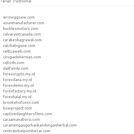
Tarian Tradisional
arrowggsew.com
asianmanufacturer.com
bucklesmotors.com
calvaryintcanada.com
carakeshagrawal.com
catchabigone.com
celticaweb.com
cirugiadehernias.com
cqhzdn.com
dailfamily.com
forexcrypto.my.id
forexdana.my.id
forexdemo.my.id
forexfactory.my.id
forexhalal.my.id
brookehofsess.com
bswproject.com
captivedaughtersfilms.com
caraamanaborsi.com
caramenggugurkankandunganherbal.com
centralobatpembesar.com