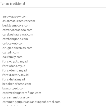
Tarian Tradisional
arrowggsew.com
asianmanufacturer.com
bucklesmotors.com
calvaryintcanada.com
carakeshagrawal.com
catchabigone.com
celticaweb.com
cirugiadehernias.com
cqhzdn.com
dailfamily.com
forexcrypto.my.id
forexdana.my.id
forexdemo.my.id
forexfactory.my.id
forexhalal.my.id
brookehofsess.com
bswproject.com
captivedaughtersfilms.com
caraamanaborsi.com
caramenggugurkankandunganherbal.com