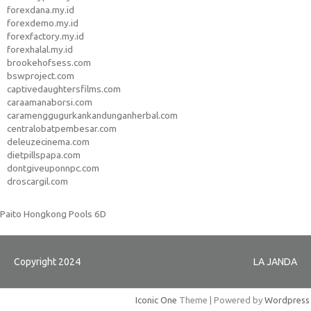
forexdana.my.id
forexdemo.my.id
forexfactory.my.id
forexhalal.my.id
brookehofsess.com
bswproject.com
captivedaughtersfilms.com
caraamanaborsi.com
caramenggugurkankandunganherbal.com
centralobatpembesar.com
deleuzecinema.com
dietpillspapa.com
dontgiveuponnpc.com
droscargil.com
Paito Hongkong Pools 6D
Copyright 2024
LA JANDA
Iconic One
Theme | Powered by
Wordpress