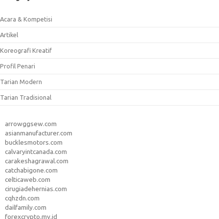
Acara & Kompetisi
Artikel
Koreografi Kreatif
Profil Penari
Tarian Modern
Tarian Tradisional
arrowggsew.com
asianmanufacturer.com
bucklesmotors.com
calvaryintcanada.com
carakeshagrawal.com
catchabigone.com
celticaweb.com
cirugiadehernias.com
cqhzdn.com
dailfamily.com
forexcrypto.my.id