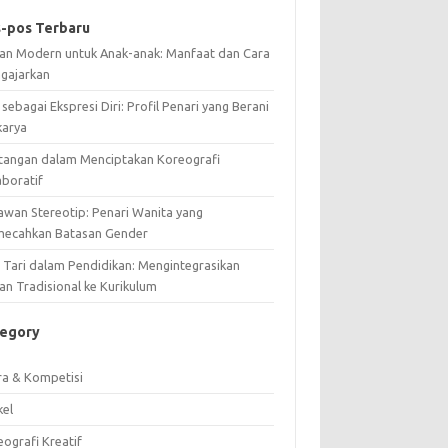
-pos Terbaru
ian Modern untuk Anak-anak: Manfaat dan Cara
gajarkan
 sebagai Ekspresi Diri: Profil Penari yang Berani
karya
tangan dalam Menciptakan Koreografi
aboratif
awan Stereotip: Penari Wanita yang
ecahkan Batasan Gender
i Tari dalam Pendidikan: Mengintegrasikan
an Tradisional ke Kurikulum
tegory
ra & Kompetisi
kel
ografi Kreatif