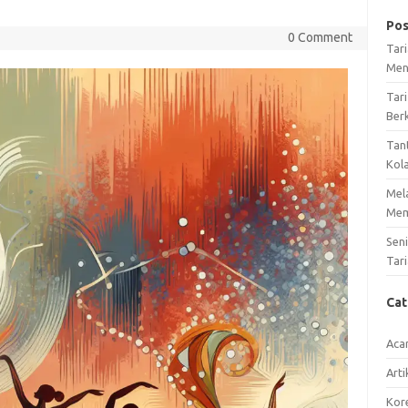
Pos
0 Comment
Tar
Men
Tari
Ber
Tan
Kol
Mel
Mem
Sen
Tari
Ca
Aca
Arti
Kore