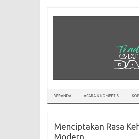
Skip
to
content
BERANDA
ACARA & KOMPETISI
KOR
Menciptakan Rasa Keh
Modern