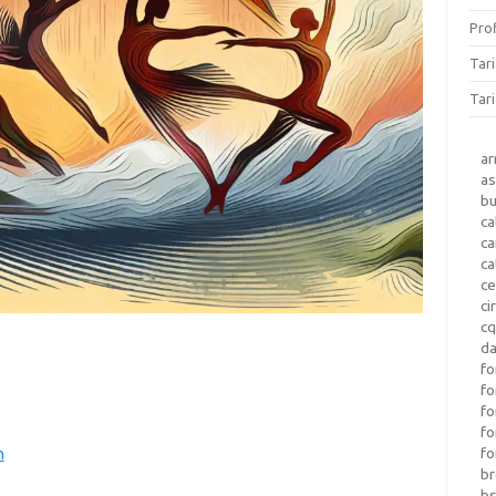
Prof
Tar
Tari
a
as
b
ca
c
ca
ce
ci
c
da
fo
fo
f
fo
fo
n
b
b