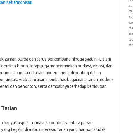
kan Keharmonisan
ca
c
c
c
d
di
d
dr
jak zaman purba dan terus berkembang hingga saat ini. Dalam
 gerakan tubuh, tetapi juga mencerminkan budaya, emosi, dan
rmonisan melalui tarian modern menjadi penting dalam
omunitas. Artikel ini akan membahas bagaimana tarian modern
penari dan penonton, serta dampaknya terhadap kehidupan
 Tarian
 banyak aspek, termasuk koordinasi antara penari,
ang terjalin di antara mereka. Tarian yang harmonis tidak