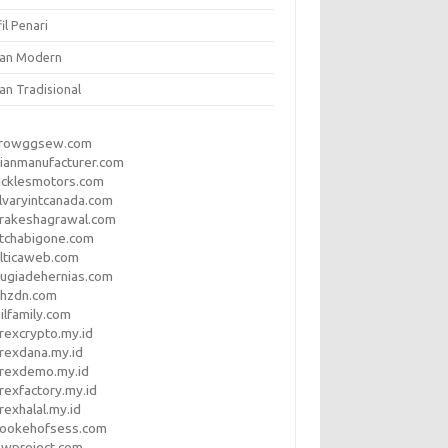
il Penari
ian Modern
an Tradisional
rrowggsew.com
ianmanufacturer.com
ucklesmotors.com
lvaryintcanada.com
arakeshagrawal.com
tchabigone.com
lticaweb.com
rugiadehernias.com
qhzdn.com
ilfamily.com
rexcrypto.my.id
rexdana.my.id
orexdemo.my.id
rexfactory.my.id
rexhalal.my.id
rookehofsess.com
swproject.com