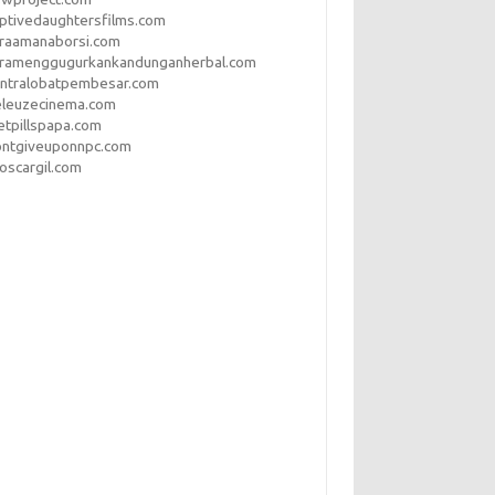
ptivedaughtersfilms.com
araamanaborsi.com
aramenggugurkankandunganherbal.com
entralobatpembesar.com
eleuzecinema.com
etpillspapa.com
ontgiveuponnpc.com
oscargil.com