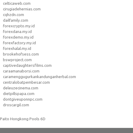
celticaweb.com
cirugiadehernias.com
cqhzdn.com
dailfamily.com
forexcrypto.my.id
forexdana.my.id
forexdemo.my.id
forexfactory.my.id
forexhalal.my.id
brookehofsess.com
bswproject.com
captivedaughtersfilms.com
caraamanaborsi.com
caramenggugurkankandunganherbal.com
centralobatpembesar.com
deleuzecinema.com
dietpillspapa.com
dontgiveuponnpc.com
droscargil.com
Paito Hongkong Pools 6D