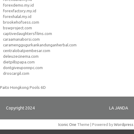
forexdemo.my.id
forexfactory.my.id
forexhalal.my.id
brookehofsess.com
bswproject.com
captivedaughtersfilms.com
caraamanaborsi.com
caramenggugurkankandunganherbal.com
centralobatpembesar.com
deleuzecinema.com
dietpillspapa.com
dontgiveuponnpc.com
droscargil.com
Paito Hongkong Pools 6D
Copyright 2024
LA JANDA
Iconic One
Theme | Powered by
Wordpress