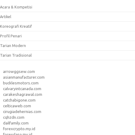
Acara & Kompetisi
Artikel
Koreografi Kreatif
Profil Penari
Tarian Modern
Tarian Tradisional
arrowggsew.com
asianmanufacturer.com
bucklesmotors.com
calvaryintcanada.com
carakeshagrawal.com
catchabigone.com
celticaweb.com
cirugiadehernias.com
cqhzdn.com
dailfamily.com
forexcrypto.my.id
forexdana.my.id