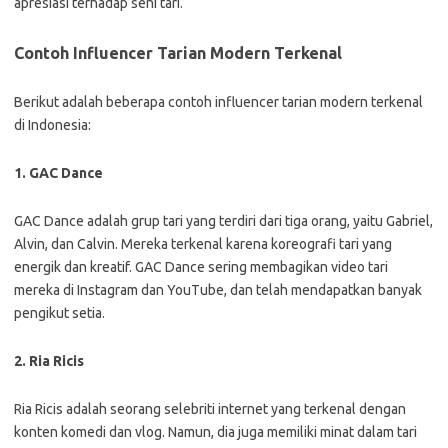
apresiasi terhadap seni tari.
Contoh Influencer Tarian Modern Terkenal
Berikut adalah beberapa contoh influencer tarian modern terkenal
di Indonesia:
1. GAC Dance
GAC Dance adalah grup tari yang terdiri dari tiga orang, yaitu Gabriel,
Alvin, dan Calvin. Mereka terkenal karena koreografi tari yang
energik dan kreatif. GAC Dance sering membagikan video tari
mereka di Instagram dan YouTube, dan telah mendapatkan banyak
pengikut setia.
2. Ria Ricis
Ria Ricis adalah seorang selebriti internet yang terkenal dengan
konten komedi dan vlog. Namun, dia juga memiliki minat dalam tari