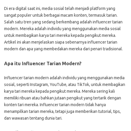
Di era digital saat ini, media sosial telah menjadi platform yang
sangat populer untuk berbagai macam konten, termasuk tarian.
Salah satu tren yang sedang berkembang adalah influencer tarian
modern. Mereka adalah individu yang menggunakan media sosial
untuk membagikan karya tari mereka kepada pengikut mereka.
Artikel ini akan menjelaskan siapa sebenarnya influencer tarian
modern dan apa yang membedakan mereka dari penari tradisional.
Apa itu Influencer Tarian Modern?
Influencer tarian modern adalah individu yang menggunakan media
sosial, seperti Instagram, YouTube, atau TikTok, untuk membagikan
karya tari mereka kepada pengikut mereka. Mereka sering kali
memiliki ribuan atau bahkan jutaan pengikut yang tertarik dengan
konten tari mereka. Influencer tarian modern tidak hanya
menampilkan tarian mereka, tetapi juga memberikan tutorial, tips,
dan wawasan tentang dunia tari.