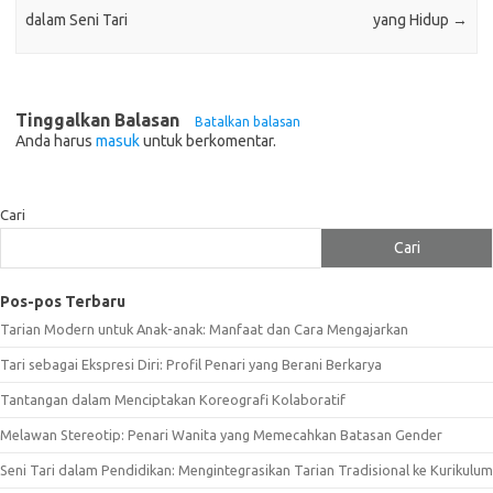
dalam Seni Tari
yang Hidup
→
Tinggalkan Balasan
Batalkan balasan
Anda harus
masuk
untuk berkomentar.
Cari
Cari
Pos-pos Terbaru
Tarian Modern untuk Anak-anak: Manfaat dan Cara Mengajarkan
Tari sebagai Ekspresi Diri: Profil Penari yang Berani Berkarya
Tantangan dalam Menciptakan Koreografi Kolaboratif
Melawan Stereotip: Penari Wanita yang Memecahkan Batasan Gender
Seni Tari dalam Pendidikan: Mengintegrasikan Tarian Tradisional ke Kurikulum