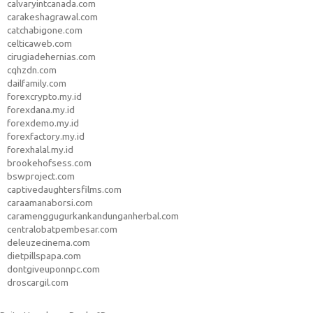
calvaryintcanada.com
carakeshagrawal.com
catchabigone.com
celticaweb.com
cirugiadehernias.com
cqhzdn.com
dailfamily.com
forexcrypto.my.id
forexdana.my.id
forexdemo.my.id
forexfactory.my.id
forexhalal.my.id
brookehofsess.com
bswproject.com
captivedaughtersfilms.com
caraamanaborsi.com
caramenggugurkankandunganherbal.com
centralobatpembesar.com
deleuzecinema.com
dietpillspapa.com
dontgiveuponnpc.com
droscargil.com