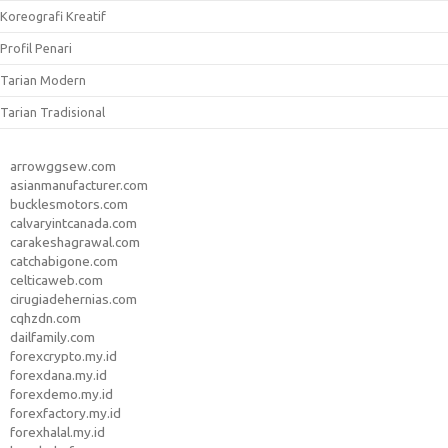
Koreografi Kreatif
Profil Penari
Tarian Modern
Tarian Tradisional
arrowggsew.com
asianmanufacturer.com
bucklesmotors.com
calvaryintcanada.com
carakeshagrawal.com
catchabigone.com
celticaweb.com
cirugiadehernias.com
cqhzdn.com
dailfamily.com
forexcrypto.my.id
forexdana.my.id
forexdemo.my.id
forexfactory.my.id
forexhalal.my.id